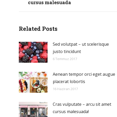
cursus malesuada
post:
Related Posts
Sed volutpat – ut scelerisque
justo tincidunt
6 Temmuz 2017
Aenean tempor orci eget augue
placerat lobortis
16 Haziran 2017
Cras vulputate – arcu sit amet
cursus malesuada!