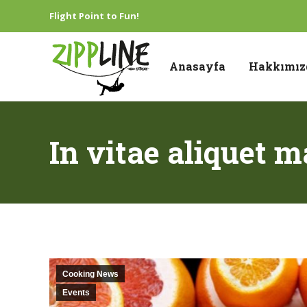
Flight Point to Fun!
Anasayfa
Hakkımız
In vitae aliquet 
Cooking News
Events