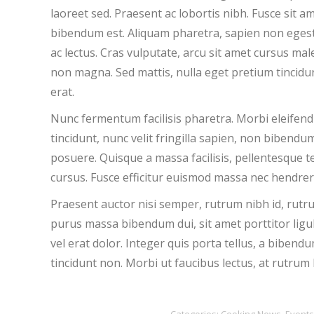
laoreet sed. Praesent ac lobortis nibh. Fusce sit a
bibendum est. Aliquam pharetra, sapien non egestas 
ac lectus. Cras vulputate, arcu sit amet cursus male
non magna. Sed mattis, nulla eget pretium tincidunt
erat.
Nunc fermentum facilisis pharetra. Morbi eleifend e
tincidunt, nunc velit fringilla sapien, non bibend
posuere. Quisque a massa facilisis, pellentesque t
cursus. Fusce efficitur euismod massa nec hendrerit
Praesent auctor nisi semper, rutrum nibh id, rut
purus massa bibendum dui, sit amet porttitor ligula
vel erat dolor. Integer quis porta tellus, a bibend
tincidunt non. Morbi ut faucibus lectus, at rutrum
Categories:
Cooking News
,
Events