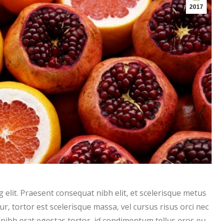
2017
 elit. Praesent consequat nibh elit, et scelerisque metus
ur, tortor est scelerisque massa, vel cursus risus orci nec
 nibh erat egestas tortor, id condimentum tellus eros eu