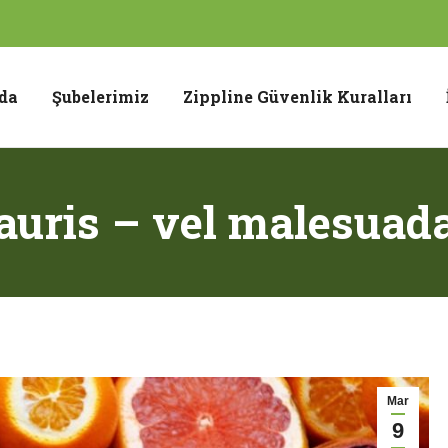
da
Şubelerimiz
Zippline Güvenlik Kuralları
mauris – vel malesuada
Mar
9