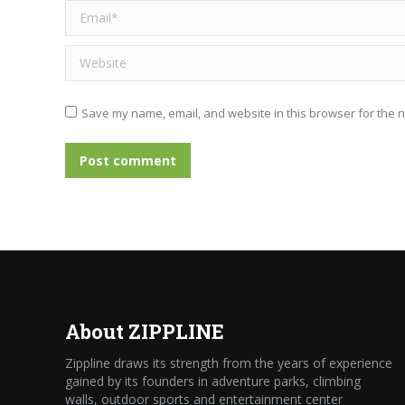
Email *
Website
Save my name, email, and website in this browser for the n
Post comment
About ZIPPLINE
Zippline draws its strength from the years of experience
gained by its founders in adventure parks, climbing
walls, outdoor sports and entertainment center