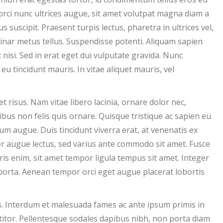
orci nunc ultrices augue, sit amet volutpat magna diam a
suscipit. Praesent turpis lectus, pharetra in ultrices vel,
lvinar metus tellus. Suspendisse potenti. Aliquam sapien
 nisi. Sed in erat eget dui vulputate gravida. Nunc
eu tincidunt mauris. In vitae aliquet mauris, vel
et risus. Nam vitae libero lacinia, ornare dolor nec,
bus non felis quis ornare. Quisque tristique ac sapien eu
um augue. Duis tincidunt viverra erat, at venenatis ex
r augue lectus, sed varius ante commodo sit amet. Fusce
is enim, sit amet tempor ligula tempus sit amet. Integer
 porta. Aenean tempor orci eget augue placerat lobortis
us. Interdum et malesuada fames ac ante ipsum primis in
titor. Pellentesque sodales dapibus nibh, non porta diam