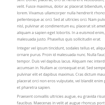
velit. Fusce maximus, dolor ac placerat bibendum, 
lorem. Vivamus ullamcorper nulla hendrerit rhoncus 
pellentesque ac orci. Sed at ultricies orci. Nam pu
nisl, pulvinar at condimentum eu, placerat sit amet
aliquam a sapien eget lobortis. In a euismod enim, 
malesuada justo. Phasellus quis sollicitudin erat.
Integer vel ipsum tincidunt, sodales tellus et, aliqu
ornare purus. Proin id malesuada nunc. Nulla fauci
tempor. Duis vel dapibus lacus. Aliquam nec interd
accumsan in. Nullam ac consequat erat. Sed sempe
pulvinar elit et dapibus maximus. Cras dictum maur
placerat orci non eros vulputate, vel blandit enim
et pharetra sapien.
Praesent convallis ultricies augue, eu gravida ris
faucibus. Maecenas in velit at augue rhoncus port