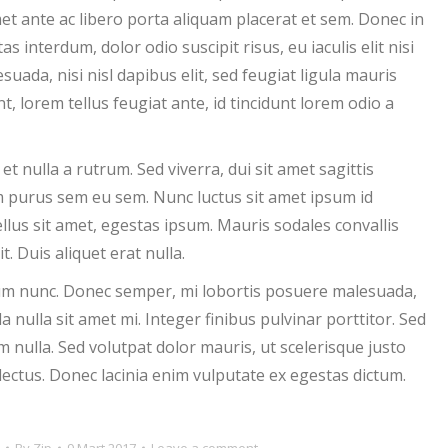
met ante ac libero porta aliquam placerat et sem. Donec in
interdum, dolor odio suscipit risus, eu iaculis elit nisi
suada, nisi nisl dapibus elit, sed feugiat ligula mauris
, lorem tellus feugiat ante, id tincidunt lorem odio a
t nulla a rutrum. Sed viverra, dui sit amet sagittis
um purus sem eu sem. Nunc luctus sit amet ipsum id
ellus sit amet, egestas ipsum. Mauris sodales convallis
. Duis aliquet erat nulla.
rum nunc. Donec semper, mi lobortis posuere malesuada,
 nulla sit amet mi. Integer finibus pulvinar porttitor. Sed
um nulla. Sed volutpat dolor mauris, ut scelerisque justo
 lectus. Donec lacinia enim vulputate ex egestas dictum.
By
Zip
9 Mart 2017
Leave a comment