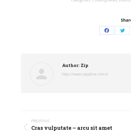
Share
Share
Sha
on
on
Facebook
Twi
Author:
Zip
http://www.zippline.com.tr
Post
PREVIOUS
navigation
Cras vulputate – arcu sit amet
Previous